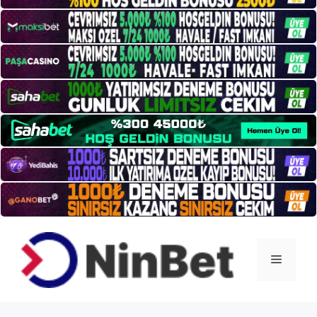
İçeriğe
atla
Menü