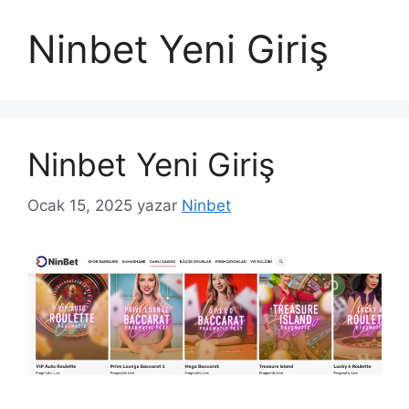
Ninbet Yeni Giriş
Ninbet Yeni Giriş
Ocak 15, 2025
yazar
Ninbet