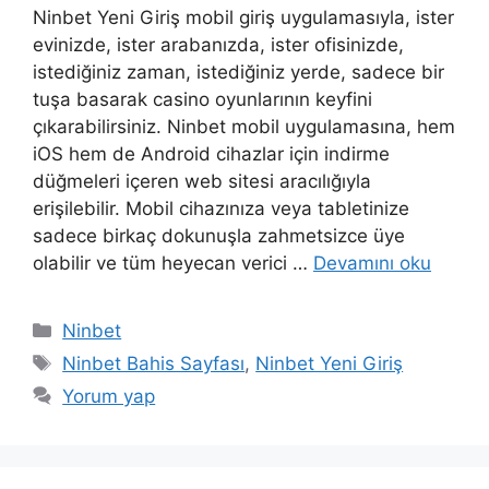
Ninbet Yeni Giriş mobil giriş uygulamasıyla, ister
evinizde, ister arabanızda, ister ofisinizde,
istediğiniz zaman, istediğiniz yerde, sadece bir
tuşa basarak casino oyunlarının keyfini
çıkarabilirsiniz. Ninbet mobil uygulamasına, hem
iOS hem de Android cihazlar için indirme
düğmeleri içeren web sitesi aracılığıyla
erişilebilir. Mobil cihazınıza veya tabletinize
sadece birkaç dokunuşla zahmetsizce üye
olabilir ve tüm heyecan verici …
Devamını oku
Kategoriler
Ninbet
Etiketler
Ninbet Bahis Sayfası
,
Ninbet Yeni Giriş
Yorum yap