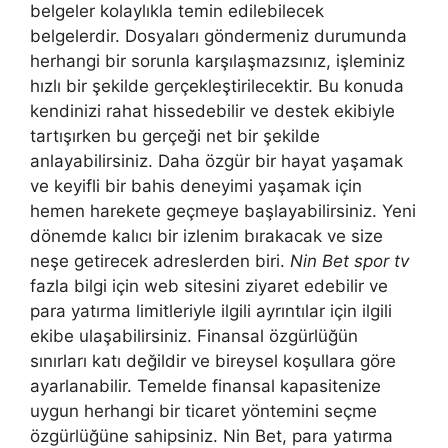
belgeler kolaylıkla temin edilebilecek
belgelerdir. Dosyaları göndermeniz durumunda
herhangi bir sorunla karşılaşmazsınız, işleminiz
hızlı bir şekilde gerçekleştirilecektir. Bu konuda
kendinizi rahat hissedebilir ve destek ekibiyle
tartışırken bu gerçeği net bir şekilde
anlayabilirsiniz. Daha özgür bir hayat yaşamak
ve keyifli bir bahis deneyimi yaşamak için
hemen harekete geçmeye başlayabilirsiniz. Yeni
dönemde kalıcı bir izlenim bırakacak ve size
neşe getirecek adreslerden biri.
Nin Bet spor tv
fazla bilgi için web sitesini ziyaret edebilir ve
para yatırma limitleriyle ilgili ayrıntılar için ilgili
ekibe ulaşabilirsiniz. Finansal özgürlüğün
sınırları katı değildir ve bireysel koşullara göre
ayarlanabilir. Temelde finansal kapasitenize
uygun herhangi bir ticaret yöntemini seçme
özgürlüğüne sahipsiniz. Nin Bet, para yatırma