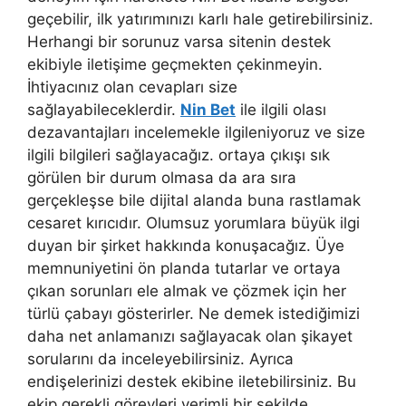
geçebilir, ilk yatırımınızı karlı hale getirebilirsiniz.
Herhangi bir sorunuz varsa sitenin destek
ekibiyle iletişime geçmekten çekinmeyin.
İhtiyacınız olan cevapları size
sağlayabileceklerdir.
Nin Bet
ile ilgili olası
dezavantajları incelemekle ilgileniyoruz ve size
ilgili bilgileri sağlayacağız. ortaya çıkışı sık
görülen bir durum olmasa da ara sıra
gerçekleşse bile dijital alanda buna rastlamak
cesaret kırıcıdır. Olumsuz yorumlara büyük ilgi
duyan bir şirket hakkında konuşacağız. Üye
memnuniyetini ön planda tutarlar ve ortaya
çıkan sorunları ele almak ve çözmek için her
türlü çabayı gösterirler. Ne demek istediğimizi
daha net anlamanızı sağlayacak olan şikayet
sorularını da inceleyebilirsiniz. Ayrıca
endişelerinizi destek ekibine iletebilirsiniz. Bu
ekip gerekli görevleri verimli bir şekilde