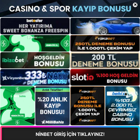
×
NİNBET GİRİŞ İÇİN TIKLAYINIZ!