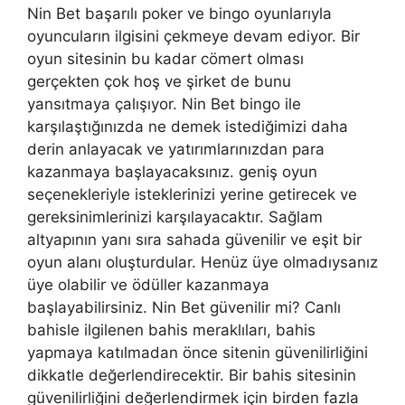
Nin Bet başarılı poker ve bingo oyunlarıyla
oyuncuların ilgisini çekmeye devam ediyor. Bir
oyun sitesinin bu kadar cömert olması
gerçekten çok hoş ve şirket de bunu
yansıtmaya çalışıyor. Nin Bet bingo ile
karşılaştığınızda ne demek istediğimizi daha
derin anlayacak ve yatırımlarınızdan para
kazanmaya başlayacaksınız. geniş oyun
seçenekleriyle isteklerinizi yerine getirecek ve
gereksinimlerinizi karşılayacaktır. Sağlam
altyapının yanı sıra sahada güvenilir ve eşit bir
oyun alanı oluşturdular. Henüz üye olmadıysanız
üye olabilir ve ödüller kazanmaya
başlayabilirsiniz. Nin Bet güvenilir mi? Canlı
bahisle ilgilenen bahis meraklıları, bahis
yapmaya katılmadan önce sitenin güvenilirliğini
dikkatle değerlendirecektir. Bir bahis sitesinin
güvenilirliğini değerlendirmek için birden fazla