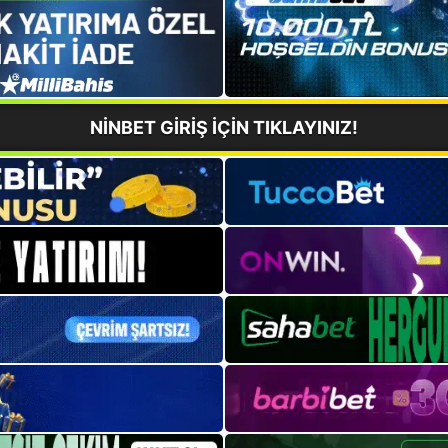
NİNBET GİRİŞ İÇİN TIKLAYINIZ!