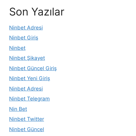
Son Yazılar
Ninbet Adresi
Ninbet Giriş
Ninbet
Ninbet Şikayet
Ninbet Güncel Giriş
Ninbet Yeni Giriş
Ninbet Adresi
Ninbet Telegram
Nin Bet
Ninbet Twitter
Ninbet Güncel