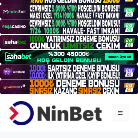
İçeriğe
atla
Menü