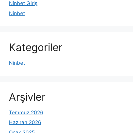
Ninbet Giriş
Ninbet
Kategoriler
Ninbet
Arşivler
Temmuz 2026
Haziran 2026
Ocak 2025